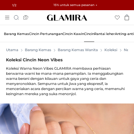
✓ Pemulangan dalam 60 Hari ✓ Penyesuaian Saiz Percuma
15% untuk semua pesanan →
1
/2
Skip
Cari
To
Content
Barang Kemas
Cincin Pertunangan
Cincin Kawin
Cincin
Rantai leher
Anting-ant
Utama
Barang Kemas
Barang Kemas Wanita
Koleksi
Neon
Koleksi Cincin Neon Vibes
Koleksi Warna Neon Vibes GLAMIRA membawa perhiasan
berwarna-warni ke mana-mana penampilan. Ia menggabungkan
warna berani dengan kilauan untuk gaya yang ceria dan
menyeronokkan. Sempurna untuk jiwa yang ekspresif, ia
menceriakan acara dengan percikan warna yang ceria, memenuhi
keinginan mereka yang suka menonjol.