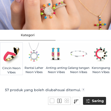
Kategori
Rantai Leher
Anting-anting
Gelang tangan
Kerongsang
Cincin Neon
Neon Vibes
Neon Vibes
Neon Vibes
Neon Vibes
Vibes
57
produk yang boleh diubahsuai ditemui.
Saring