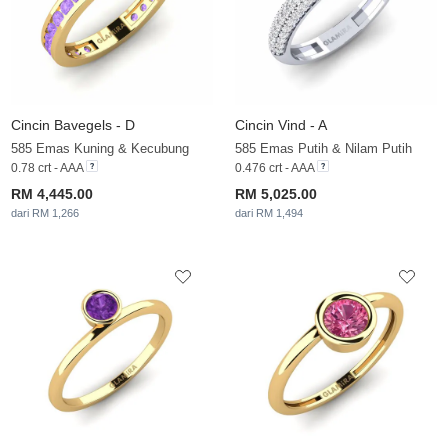
Cincin Bavegels - D
Cincin Vind - A
585 Emas Kuning & Kecubung
585 Emas Putih & Nilam Putih
0.78 crt - AAA
0.476 crt - AAA
RM 4,445.00
RM 5,025.00
dari RM 1,266
dari RM 1,494