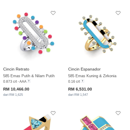
Cincin Retrato
Cincin Espanador
585 Emas Putih & Nilam Putih
585 Emas Kuning & Zirkonia
0.873 crt - AAA
0.16 crt
RM 10,466.00
RM 6,531.00
dari RM 1,625
dari RM 1,547