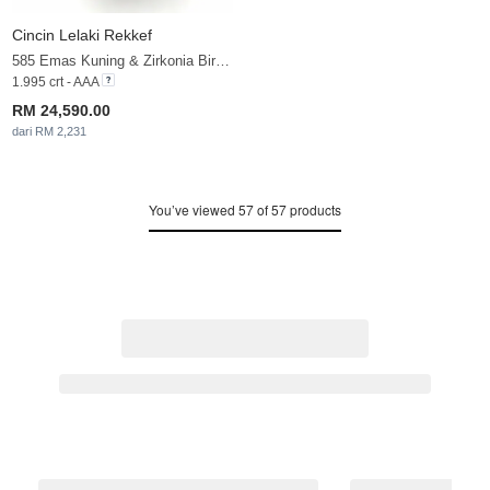
Cincin Lelaki Rekkef
585 Emas Kuning & Zirkonia Biru & Zirkonia
1.995 crt - AAA
RM 24,590.00
dari RM 2,231
You’ve viewed 57 of 57 products