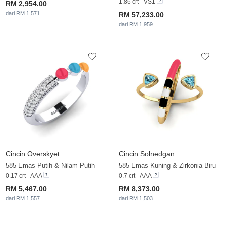
1.86 crt - VS1
RM 2,954.00
dari RM 1,571
RM 57,233.00
dari RM 1,959
Cincin Overskyet
Cincin Solnedgan
585 Emas Putih & Nilam Putih
585 Emas Kuning & Zirkonia Biru
0.17 crt - AAA
0.7 crt - AAA
RM 5,467.00
RM 8,373.00
dari RM 1,557
dari RM 1,503