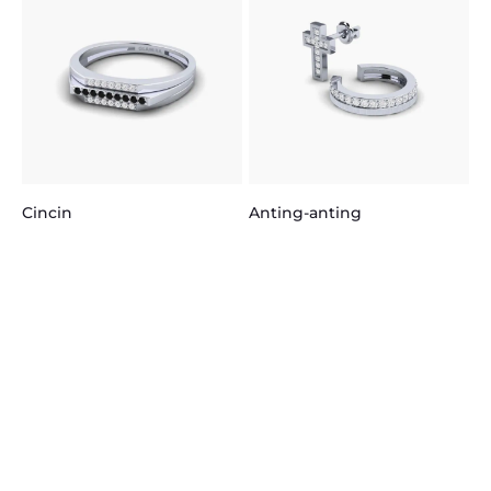
K
Cincin
Anting-anting