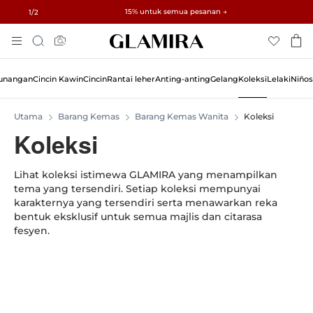
✓ Pemulangan dalam 60 Hari ✓ Penyesuaian Saiz Percuma
15% untuk semua pesanan →
1
/2
Skip
Cari
To
Content
tunangan
Cincin Kawin
Cincin
Rantai leher
Anting-anting
Gelang
Koleksi
Lelaki
Niños
Utama
Barang Kemas
Barang Kemas Wanita
Koleksi
Koleksi
Lihat koleksi istimewa GLAMIRA yang menampilkan
tema yang tersendiri. Setiap koleksi mempunyai
karakternya yang tersendiri serta menawarkan reka
bentuk eksklusif untuk semua majlis dan citarasa
fesyen.