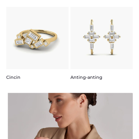
R
Anting-anting
Cincin