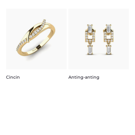
K
Cincin
Anting-anting