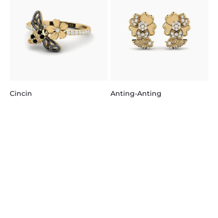
K
Cincin
Anting-Anting