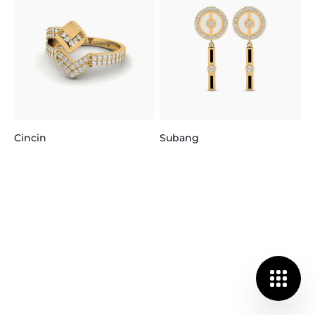
K
Cincin
Subang