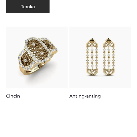
Teroka
en
K
Cincin
Anting-anting