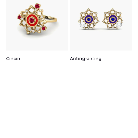
K
Cincin
Anting-anting