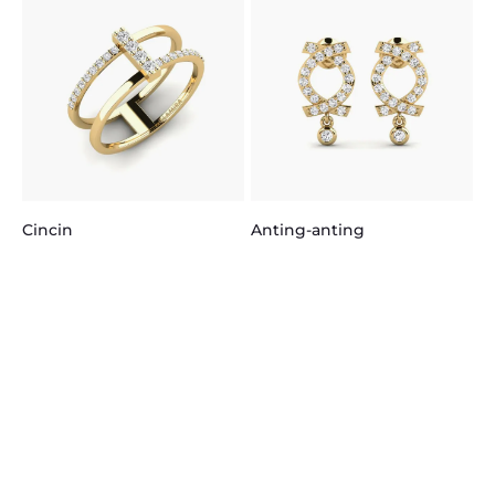
K
Cincin
Anting-anting