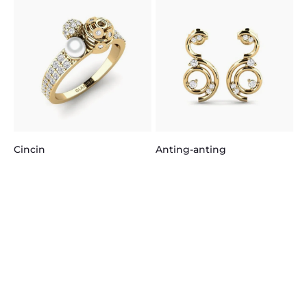
K
Cincin
Anting-anting