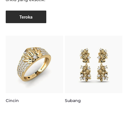
Teroka
R
Cincin
Subang