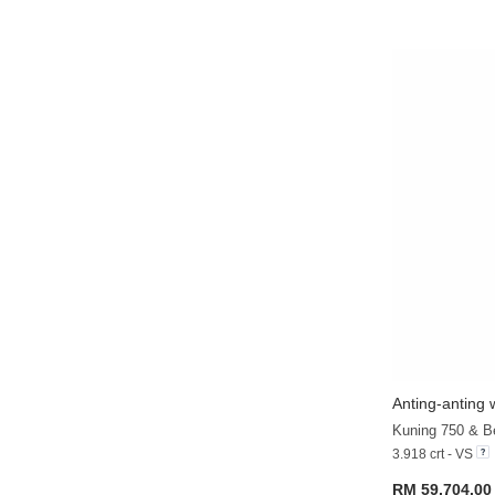
Anting-anting 
Kuning 750 & Be
3.918 crt - VS
RM 59,704.00