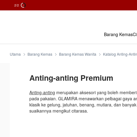
2
/2
Skip
To
Content
Barang Kemas
Ci
Utama
Barang Kemas
Barang Kemas Wanita
Katalog Anting-Anti
Anting-anting Premium
Anting-anting
merupakan aksesori yang boleh memberi
pada pakaian. GLAMIRA menawarkan pelbagai gaya anti
klasik ke gelung, jatuhan, benang, mutiara, dan banyak 
suaikannya mengikut citarasa.