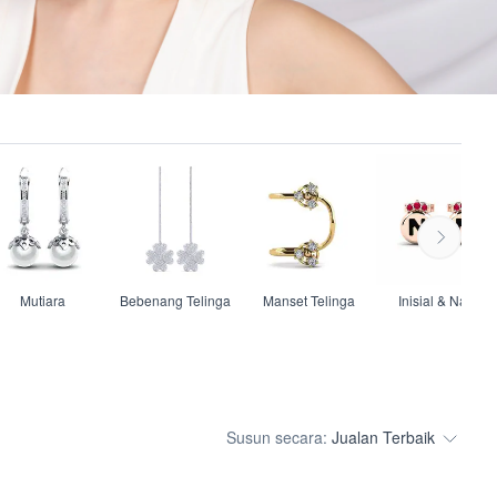
Mutiara
Bebenang Telinga
Manset Telinga
Inisial & Nama
Susun secara:
Jualan Terbaik