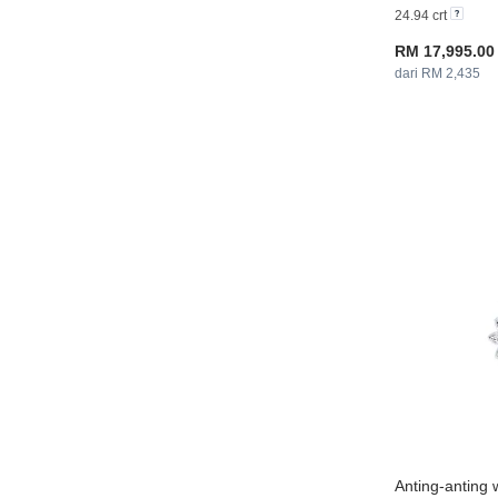
24.94 crt
RM 17,995.00
dari RM 2,435
Anting-anting