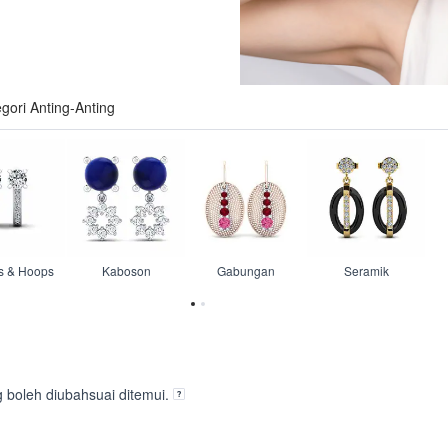
gori Anting-Anting
s & Hoops
Kaboson
Gabungan
Seramik
 boleh diubahsuai ditemui.