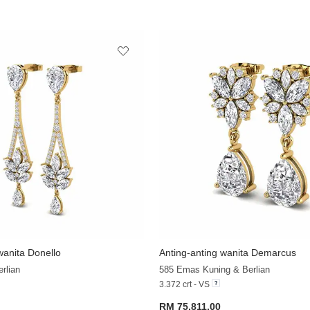
wanita Donello
Anting-anting wanita Demarcus
+33
rlian
585 Emas Kuning & Berlian
3.372 crt - VS
RM 75,811.00