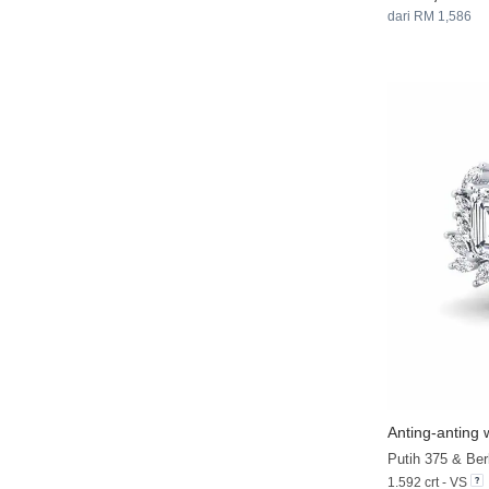
dari RM 1,586
Anting-anting w
Putih 375 & Be
1.592 crt - VS