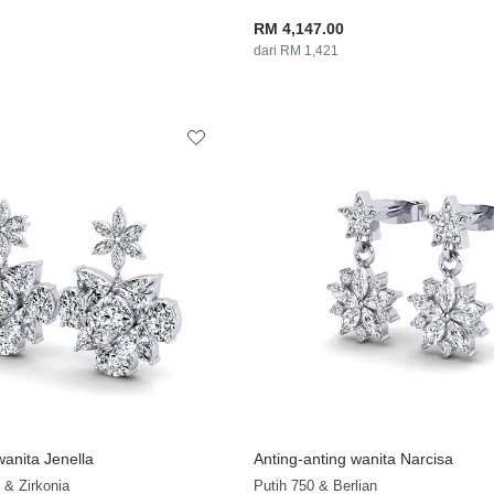
RM 4,147.00
dari RM 1,421
wanita Jenella
Anting-anting wanita Narcisa
+35
 & Zirkonia
Putih 750 & Berlian