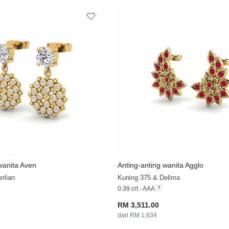
wanita Aven
Anting-anting wanita Agglo
+33
rlian
Kuning 375 & Delima
0.39 crt - AAA
RM 3,511.00
dari RM 1,634