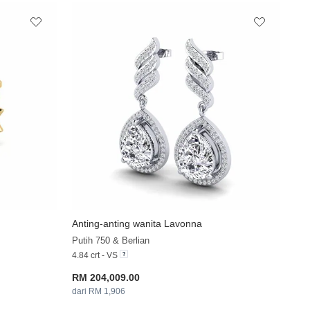
Anting-anting wanita Lavonna
+13
+28
Putih 750 & Berlian
4.84 crt - VS
RM 204,009.00
dari RM 1,906