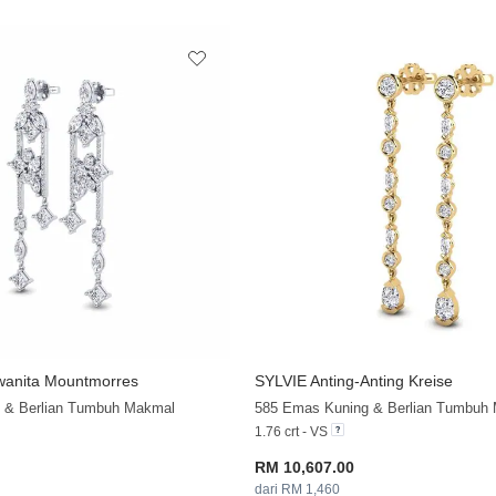
 wanita Mountmorres
SYLVIE Anting-Anting Kreise
+20
 & Berlian Tumbuh Makmal
585 Emas Kuning & Berlian Tumbuh
1.76 crt - VS
RM 10,607.00
dari RM 1,460