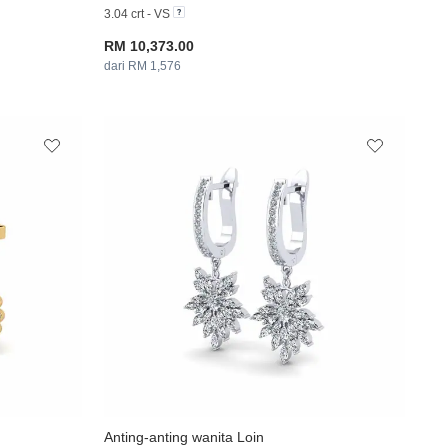
3.04 crt - VS
RM 10,373.00
dari RM 1,576
Anting-anting wanita Loin