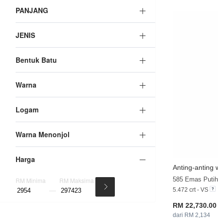
PANJANG
JENIS
Bentuk Batu
Warna
Logam
Warna Menonjol
Harga
Anting-anting
585 Emas Putih
RM Minima
RM Maksima
5.472 crt - VS
RM 22,730.00
dari RM 2,134