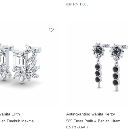
dari RM 1,605
anita Lilith
Anting-anting wanita Kerzy
+32
rlian Tumbuh Makmal
585 Emas Putih & Berlian Hitam
0.5 crt - AAA