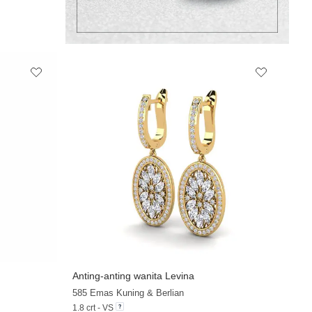
Anting-anting wanita Levina
+13
+9
585 Emas Kuning & Berlian
1.8 crt - VS