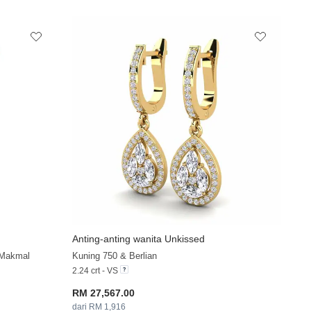
Anting-anting wanita Unkissed
+32
+9
 Makmal
Kuning 750 & Berlian
2.24 crt - VS
RM 27,567.00
dari RM 1,916