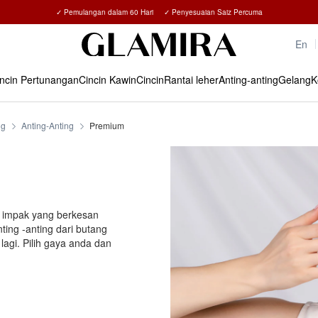
✓ Pemulangan dalam 60 Hari ✓ Penyesuaian Saiz Percuma
15% untuk semua pesanan →
En
ncin Pertunangan
Cincin Kawin
Cincin
Rantai leher
Anting-anting
Gelang
K
ng
Anting-Anting
Premium
 impak yang berkesan
ng -anting dari butang
lagi. Pilih gaya anda dan