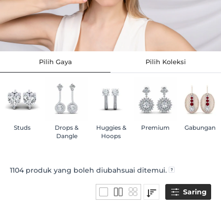
Pilih Gaya
Pilih Koleksi
Studs
Drops &
Huggies &
Premium
Gabungan
Dangle
Hoops
1104
produk yang boleh diubahsuai ditemui.
Saring