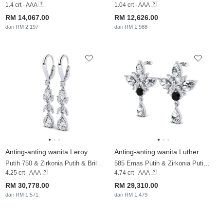
1.4 crt - AAA
1.04 crt - AAA
RM 14,067.00
RM 12,626.00
dari RM 2,197
dari RM 1,988
Anting-anting wanita Leroy
Anting-anting wanita Luther
Putih 750 & Zirkonia Putih & Brillant & Berlian
585 Emas Putih & Zirkonia Putih & Brillant & Berlian Hitam
4.25 crt - AAA
4.74 crt - AAA
RM 30,778.00
RM 29,310.00
dari RM 1,571
dari RM 1,479