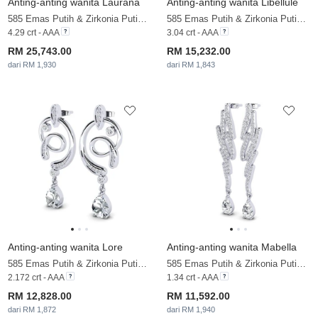
Anting-anting wanita Laurana
Anting-anting wanita Libellule
585 Emas Putih & Zirkonia Putih & Berlian
585 Emas Putih & Zirkonia Putih & Berlian
4.29 crt - AAA
3.04 crt - AAA
RM 25,743.00
RM 15,232.00
dari RM 1,930
dari RM 1,843
Anting-anting wanita Lore
Anting-anting wanita Mabella
585 Emas Putih & Zirkonia Putih & Berlian
585 Emas Putih & Zirkonia Putih & Berlian
2.172 crt - AAA
1.34 crt - AAA
RM 12,828.00
RM 11,592.00
dari RM 1,872
dari RM 1,940