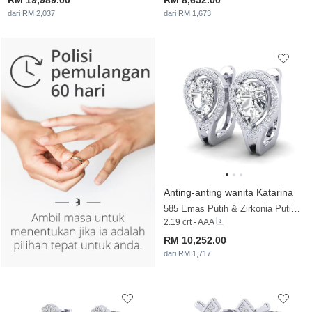
RM 19,989.00
RM 8,652.00
dari RM 2,037
dari RM 1,673
Anting-anting wanita Katarina
585 Emas Putih & Zirkonia Putih & Brillant
2.19 crt - AAA
RM 10,252.00
dari RM 1,717