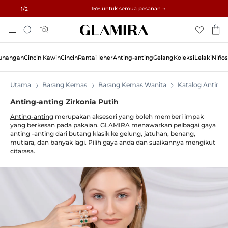
✓ Pemulangan dalam 60 Hari ✓ Penyesuaian Saiz Percuma
15% untuk semua pesanan →
1
/2
Skip
Cari
To
Content
tunangan
Cincin Kawin
Cincin
Rantai leher
Anting-anting
Gelang
Koleksi
Lelaki
Niños
Utama
Barang Kemas
Barang Kemas Wanita
Katalog Anting-
Anting-anting Zirkonia Putih
Anting-anting
merupakan aksesori yang boleh memberi impak
yang berkesan pada pakaian. GLAMIRA menawarkan pelbagai gaya
anting -anting dari butang klasik ke gelung, jatuhan, benang,
mutiara, dan banyak lagi. Pilih gaya anda dan suaikannya mengikut
citarasa.