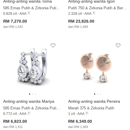
Anting-anting wanita Toma
Anting-anting wanita Igon
585 Emas Putih & Zirkonia Putih & Berlian
Putih 750 & Zirkonia Putih & Berlian
0.828 crt - AAA
2.328 crt - AAA
RM 7,270.00
RM 23,826.00
dari RM 1,542
dari RM 1,469
Anting-anting wanita Mariya
Anting-anting wanita Pereira
585 Emas Putih & Zirkonia Putih & Brillant
Merah 375 & Zirkonia Putih
0.772 crt - AAA
1 crt - AAA
RM 6,823.00
RM 6,349.00
dari RM 1,411
dari RM 1,469