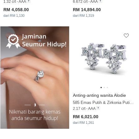
1.32 crt - AAA
6.672 crt - AAA
RM 4,058.00
RM 14,894.00
dari RM 1,130
dari RM 1,319
Anting-anting wanita Alodie
585 Emas Putih & Zirkonia Putih & Zirkonia
2.17 crt - AAA
RM 6,021.00
dari RM 1,261