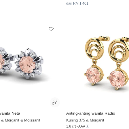
dari RM 1,401
wanita Neta
Anting-anting wanita Radio
 & Morganit & Moissanit
Kuning 375 & Morganit
1.6 crt - AAA