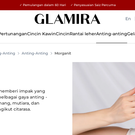
✓ Pemulangan dalam 60 Hari ✓ Penyesuaian Saiz Percuma
15% untuk semua pesanan →
En
 Pertunangan
Cincin Kawin
Cincin
Rantai leher
Anting-anting
Gel
g-Anting
Anting-Anting
Morganit
 memberi impak yang
lbagai gaya anting -
nang, mutiara, dan
ikut citarasa.