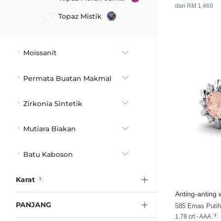
dari RM 1,460
Topaz Mistik
Moissanit
Permata Buatan Makmal
Zirkonia Sintetik
Mutiara Biakan
Batu Kaboson
Karat
Anting-anting 
PANJANG
585 Emas Putih
1.78 crt - AAA