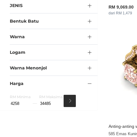
JENIS
RM 9,069.00
dari RM 1,479
Bentuk Batu
Warna
Logam
Warna Menonjol
Harga
RM Minima
RM Maksima
Anting-anting 
585 Emas Kunin