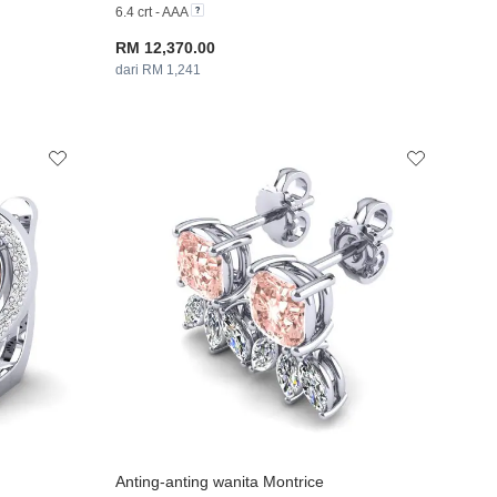
6.4 crt - AAA
RM 12,370.00
dari RM 1,241
Anting-anting wanita Montrice