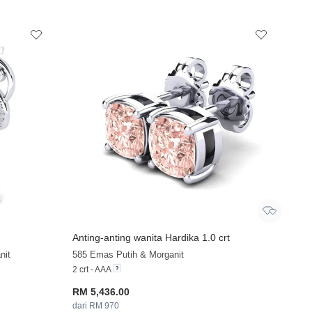
Anting-anting wanita Hardika 1.0 crt
nit
585 Emas Putih & Morganit
2 crt - AAA
RM 5,436.00
dari RM 970