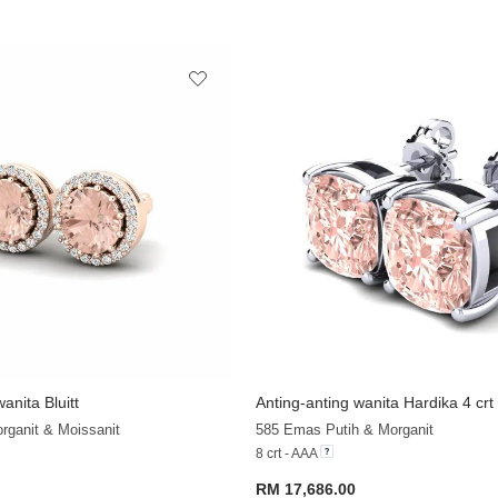
anita Bluitt
Anting-anting wanita Hardika 4 crt
rganit & Moissanit
585 Emas Putih & Morganit
8 crt - AAA
RM 17,686.00