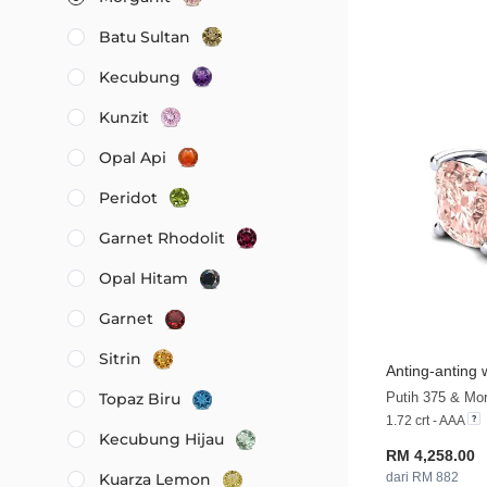
Batu Sultan
Kecubung
Kunzit
Opal Api
Peridot
Garnet Rhodolit
Opal Hitam
Garnet
Sitrin
Anting-anting 
Putih 375 & Mor
Topaz Biru
1.72 crt - AAA
Kecubung Hijau
RM 4,258.00
dari RM 882
Kuarza Lemon