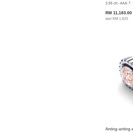
3.56 crt - AAA
RM 11,183.00
dari RM 1,625
Anting-anting 