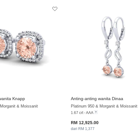
 wanita Knapp
Anting-anting wanita Dinaa
Morganit & Moissanit
Platinum 950 & Morganit & Moissanit
1.67 crt - AAA
RM 12,925.00
dari RM 1,377