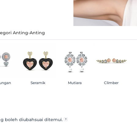
tegori Anting-Anting
ungan
Seramik
Mutiara
Climber
g boleh diubahsuai ditemui.