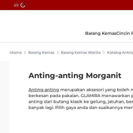
2
/2
Skip
To
Content
Barang Kemas
Cincin
Utama
Barang Kemas
Barang Kemas Wanita
Katalog Antin
Anting-anting Morganit
Anting-anting
merupakan aksesori yang boleh
berkesan pada pakaian. GLAMIRA menawarkan pe
anting dari butang klasik ke gelung, jatuhan, be
banyak lagi. Pilih gaya anda dan suaikannya meng